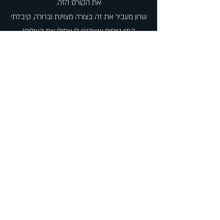
את הקורס הזה.
שרון מעביר את זה בצורה מצוינת וברורה,
קיבלתי
המון טיפים ששדרגו לי אפילו את הצילום!
שרון בן שמואל
שרון כהן גרם לי להתאהב בפרמייר .. מגיש
ומסביר את החומר בדרך הכי כייפית מהנה שיש..
מה לא ניסיתי.. קורסים בעריכה של כל מיני
מדריכים שונים ומשונים עד שהגעתי לשרון ובום !!
אני עורך ווידאו :)