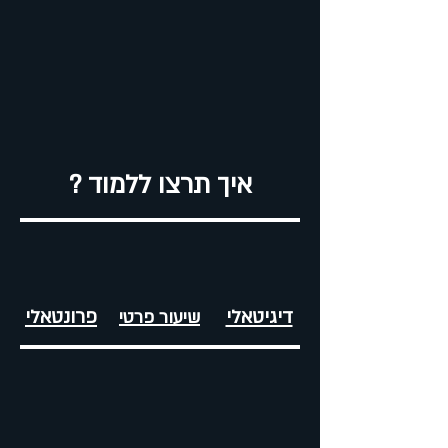
? איך תרצו ללמוד
דיגיטאלי
פ
רונטאלי
שיעור פרטי